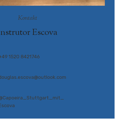
Kontakt
Instrutor Escova
+49 1520 8421746
douglas.escova@outlook.com
@Capoeira_Stuttgart_mit_
Escova